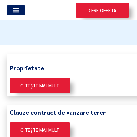
Skip
CERE OFERTA
to
content
Vanzare-Cumparare Terenuri
Vanzare-Cumparare Case
Proprietate
CITEȘTE MAI MULT
Clauze contract de vanzare teren
CITEȘTE MAI MULT