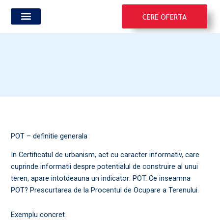
Skip
CERE OFERTA
to
content
Vanzare-Cumparare Terenuri
Vanzare-Cumparare Case
POT – definitie generala
In Certificatul de urbanism, act cu caracter informativ, care
cuprinde informatii despre potentialul de construire al unui
teren, apare intotdeauna un indicator: POT. Ce inseamna
POT? Prescurtarea de la Procentul de Ocupare a Terenului.
Exemplu concret