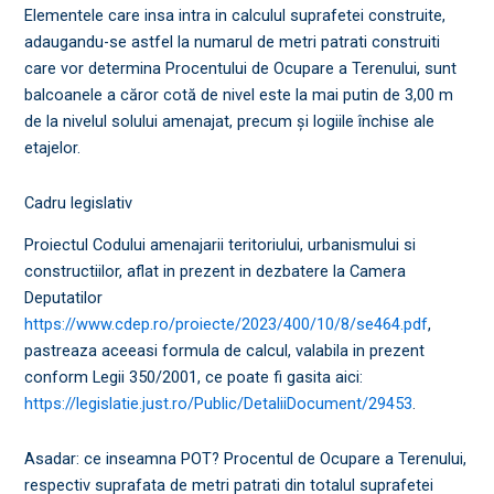
Elementele care insa intra in calculul suprafetei construite,
adaugandu-se astfel la numarul de metri patrati construiti
care vor determina Procentului de Ocupare a Terenului, sunt
balcoanele a căror cotă de nivel este la mai putin de 3,00 m
de la nivelul solului amenajat, precum și logiile închise ale
etajelor.
Cadru legislativ
Proiectul Codului amenajarii teritoriului, urbanismului si
constructiilor, aflat in prezent in dezbatere la Camera
Deputatilor
https://www.cdep.ro/proiecte/2023/400/10/8/se464.pdf
,
pastreaza aceeasi formula de calcul, valabila in prezent
conform Legii 350/2001, ce poate fi gasita aici:
https://legislatie.just.ro/Public/DetaliiDocument/29453
.
Asadar: ce inseamna POT? Procentul de Ocupare a Terenului,
respectiv suprafata de metri patrati din totalul suprafetei