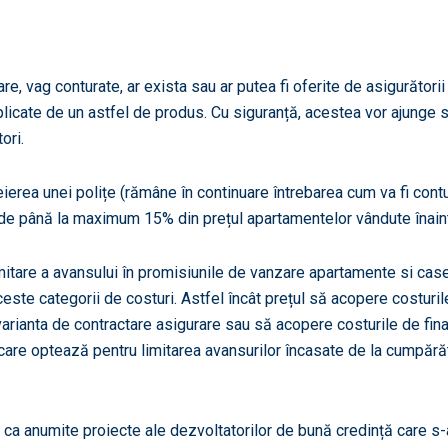
, vag conturate, ar exista sau ar putea fi oferite de asigurător
plicate de un astfel de produs. Cu siguranță, acestea vor ajunge să
ori.
heierea unei polițe (rămâne în continuare întrebarea cum va fi cont
e de până la maximum 15% din prețul apartamentelor vândute înaint
mitare a avansului în promisiunile de vanzare apartamente si case 
ceste categorii de costuri. Astfel încât prețul să acopere costur
varianta de contractare asigurare sau să acopere costurile de fin
 în care optează pentru limitarea avansurilor încasate de la cumpă
 ca anumite proiecte ale dezvoltatorilor de bună credință care s-ar