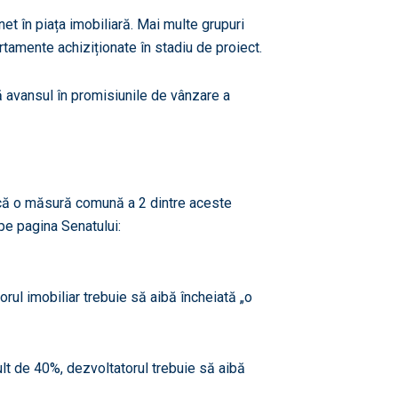
net în piața imobiliară. Mai multe grupuri
rtamente achiziționate în stadiu de proiect.
ză avansul în promisiunile de vânzare a
a că o măsură comună a 2 dintre aceste
pe pagina Senatului:
orul imobiliar trebuie să aibă încheiată „o
ult de 40%, dezvoltatorul trebuie să aibă