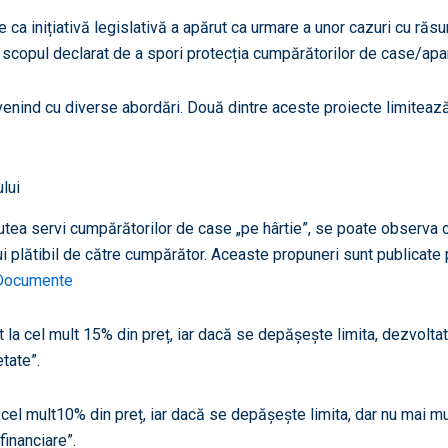
 ca inițiativă legislativă a apărut ca urmare a unor cazuri cu răsu
cu scopul declarat de a spori protecția cumpărătorilor de case/apa
e venind cu diverse abordări. Două dintre aceste proiecte limitea
lui
 putea servi cumpărătorilor de case „pe hârtie”, se poate observ
i plătibil de către cumpărător. Aceaste propuneri sunt publicate 
aDocumente
t la cel mult 15% din preț, iar dacă se depășește limita, dezvoltat
etate”.
a cel mult10% din preț, iar dacă se depășește limita, dar nu mai m
financiare”.