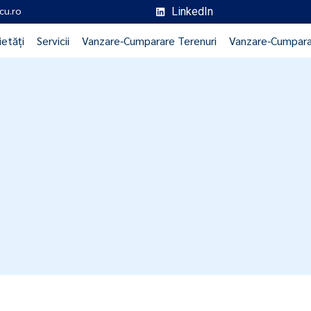
cu.ro
LinkedIn
ietăți
Servicii
Vanzare-Cumparare Terenuri
Vanzare-Cumpara