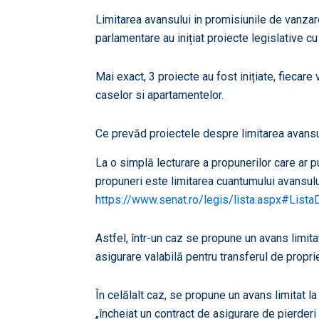
Limitarea avansului in promisiunile de vanzare
parlamentare au inițiat proiecte legislative 
Mai exact, 3 proiecte au fost inițiate, fiecar
caselor si apartamentelor.
Ce prevăd proiectele despre limitarea avansu
La o simplă lecturare a propunerilor care ar
propuneri este limitarea cuantumului avansulu
https://www.senat.ro/legis/lista.aspx#List
Astfel, într-un caz se propune un avans limita
asigurare valabilă pentru transferul de propri
În celălalt caz, se propune un avans limitat l
„încheiat un contract de asigurare de pierderi 