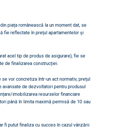
ii din piața românească la un moment dat, se
 fie reflectate în prețul apartamentelor și
urat acel tip de produs de asigurare), fie se
e de finalizarea construcției.
se vor concretiza într-un act normativ, prețul
ile avansate de dezvoltatori pentru produsul
anțare/imobilizarea resurselor financiare
rători până în limita maximă permisă de 10 sau
 fi putut finaliza cu succes în cazul vânzării